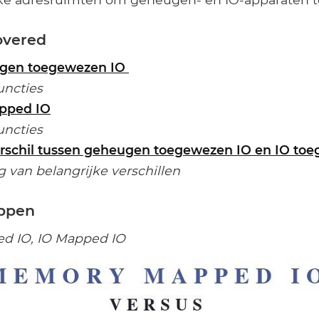
overed
ugen toegewezen IO
uncties
apped IO
uncties
erschil tussen geheugen toegewezen IO en IO to
 van belangrijke verschillen
ippen
 IO, IO Mapped IO