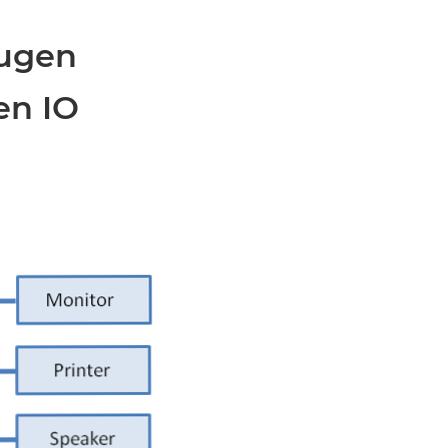
eugen
en IO