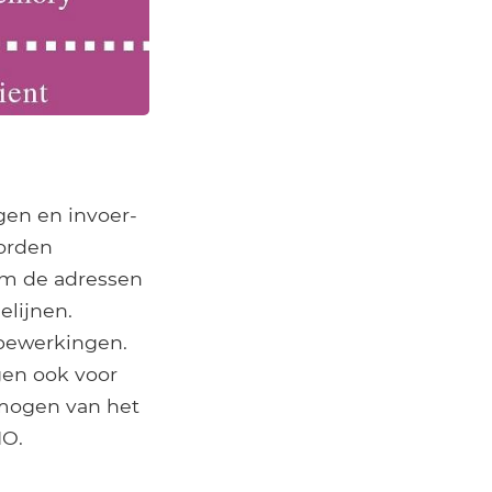
en en invoer-
orden
om de adressen
elijnen.
-bewerkingen.
en ook voor
rmogen van het
IO.