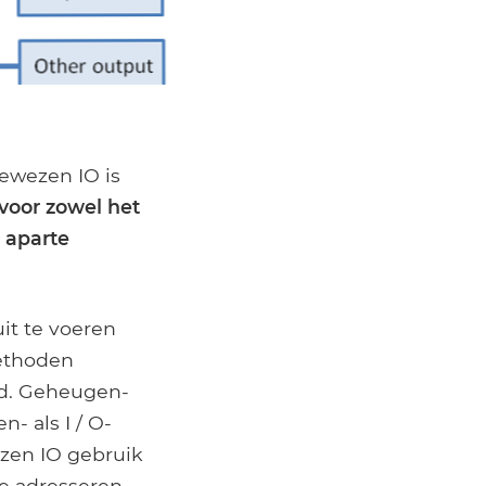
ewezen IO is
voor zowel het
 aparte
it te voeren
ethoden
d. Geheugen-
 als I / O-
zen IO gebruik
e adresseren.