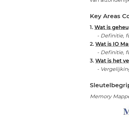
Key Areas C
1.
Wat is gehe
- Definitie, f
2.
Wat is IO M
- Definitie, f
3.
Wat is het v
- Vergelijking
Sleutelbegr
Memory Mapped