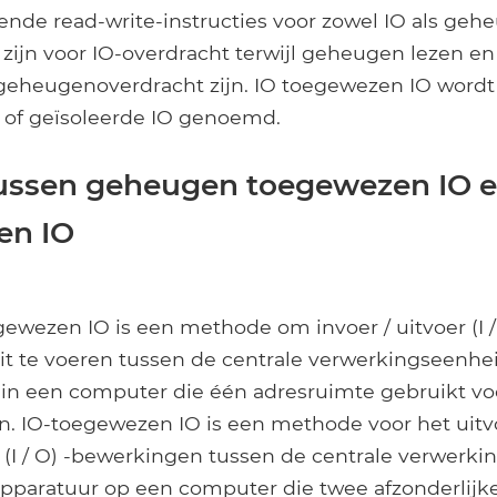
llende read-write-instructies voor zowel IO als geh
n zijn voor IO-overdracht terwijl geheugen lezen 
 geheugenoverdracht zijn. IO toegewezen IO wordt
 of geïsoleerde IO genoemd.
tussen geheugen toegewezen IO e
en IO
wezen IO is een methode om invoer / uitvoer (I / 
t te voeren tussen de centrale verwerkingseenhe
in een computer die één adresruimte gebruikt v
n. IO-toegewezen IO is een methode voor het uit
r (I / O) -bewerkingen tussen de centrale verwerk
pparatuur op een computer die twee afzonderlijk