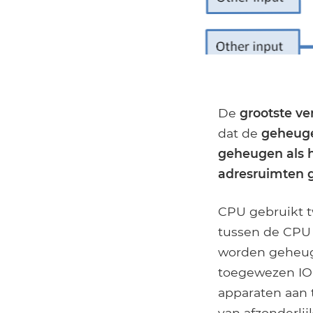
De
grootste ve
dat de
geheuge
geheugen als h
adresruimten 
CPU gebruikt t
tussen de CPU
worden geheug
toegewezen IO 
apparaten aan 
van afzonderli