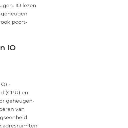
eugen. IO lezen
en geheugen
 ook poort-
n IO
O) -
id (CPU) en
oor geheugen-
voeren van
ingseenheid
e adresruimten