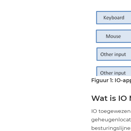
Figuur 1: IO-a
Wat is IO
IO toegewezen 
geheugenlocatie
besturingslijn