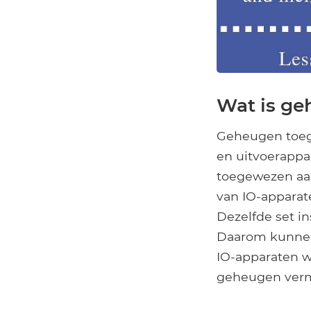
Wat is g
Geheugen toeg
en uitvoerapp
toegewezen aa
van IO-apparaten
Dezelfde set i
Daarom kunnen
IO-apparaten 
geheugen verm