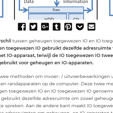
Share
Tweet
Share
Post
Pin
Add
Send
on
on
to
it
to
email
Facebook
Google+
Tumblr
Pocket
rschil
tussen geheugen toegewezen IO en IO toeg
n toegewezen IO gebruikt dezelfde adresruimte 
et IO-apparaat, terwijl de IO toegewezen IO twee
gebruikt voor geheugen en IO-apparaten.
wee methoden om invoer- / uitvoerbewerkingen u
 en randapparaten op de computer. Deze twee m
en toegewezen IO en IO toegewezen IO genoem
gebruikt dezelfde adresruimte om zowel geheugen-
te spreken. Aan de andere kant maakt IO toegewe
jke adresruimten om geheugen- en IO-apparaten t