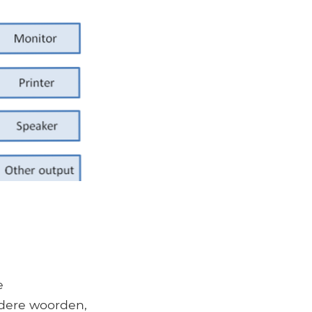
e
ndere woorden,